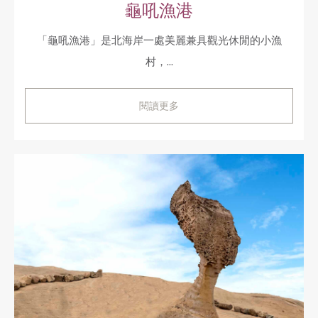
龜吼漁港
「龜吼漁港」是北海岸一處美麗兼具觀光休閒的小漁
村，...
閱讀更多