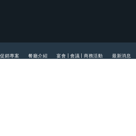
促銷專案
餐廳介紹
宴會 | 會議 | 商務活動
最新消息
20744 新北市萬里區野柳里港東路162號之2, 台灣
703-5777
傳真
+886-2-2492-8619
電子郵件
res@i