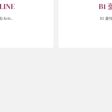
INE
B1
&nb...
B1 薆悅