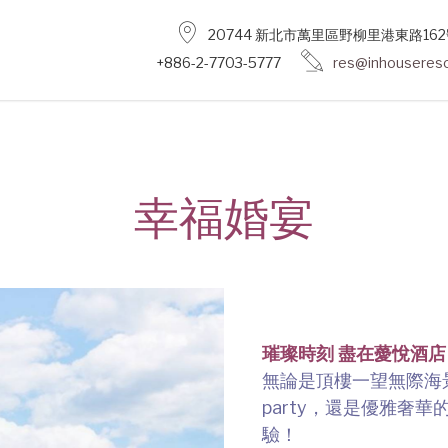
20744 新北市萬里區野柳里港東路162
+886-2-7703-5777
res@inhousereso
幸福婚宴
璀璨時刻 盡在薆悅酒店
無論是頂樓一望無際海
party，還是優雅奢
驗！