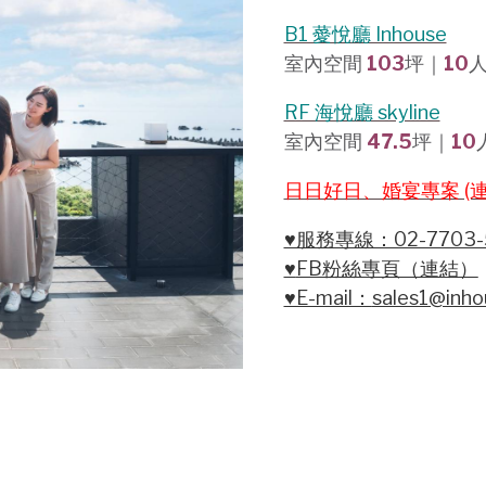
B1 薆悅廳 Inhouse
室內空間
103
坪｜
10
RF 海悅廳 skyline
室內空間
47.5
坪｜
10
日日好日、婚宴專案 (連
♥服務專線：02-7703-
♥
FB粉絲專頁（連結）
♥E-mail：
sales1@inho